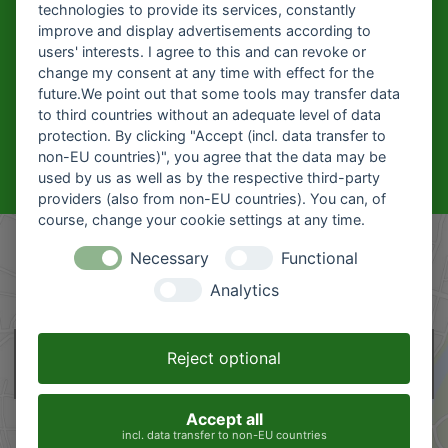
technologies to provide its services, constantly
improve and display advertisements according to
KARRIERE BEI
users' interests. I agree to this and can revoke or
HOFMEIER?
change my consent at any time with effect for the
future.We point out that some tools may transfer data
Hier geht's zu unseren aktuellen
to third countries without an adequate level of data
Stellenangeboten
protection. By clicking "Accept (incl. data transfer to
non-EU countries)", you agree that the data may be
Aktuelle Stellenangebote
used by us as well as by the respective third-party
providers (also from non-EU countries). You can, of
course, change your cookie settings at any time.
Necessary
Functional
Analytics
This content is hosted by google maps. By showing the external content
Reject optional
you accept the
terms and conditions
of google.com.
Accept all
incl. data transfer to non-EU countries
Load map
Don't ask again