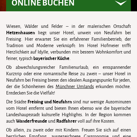
ONLINE BUCHEN
Wiesen, Wälder und Felder – in der malerischen Ortschaft
Hetzenhausen
liegt unser Hotel, unweit von Neufahrn bei
Freising. Hier erwartet Sie ein erfahrener Familienbetrieb, der
Tradition und Moderne verknüpft: Im Hotel Hofmeier trifft
Herzlichkeit auf Idylle, verbunden mit bestem Wohnkomfort und
bayerischer Küche
feiner, typisch
.
Ob abwechslungsreicher Familienurlaub, ein entspannender
Kurztrip oder eine romantische Reise zu zweit – unser Hotel in
Neufahrn bei Freising bietet den idealen Ausgangspunkt für jeden,
der die Schönheiten des
Münchner Umlands
erkunden möchte.
Entdecken Sie die Vielfalt!
Freising und Neufahrn
Die Städte
sind nur wenige Autominuten
vom Hotel entfernt und bieten Ihnen ebenso wie die bayerische
Landeshauptstadt kulturelle Highlights. In der Region kommen
Wanderfreunde
Radfahrer
auch
und
voll auf ihre Kosten.
Ob allein, zu zweit oder mit Kindern: Freuen Sie sich auf einen
herzlichen Empfang, ausgezeichnete Gastronomie und eine