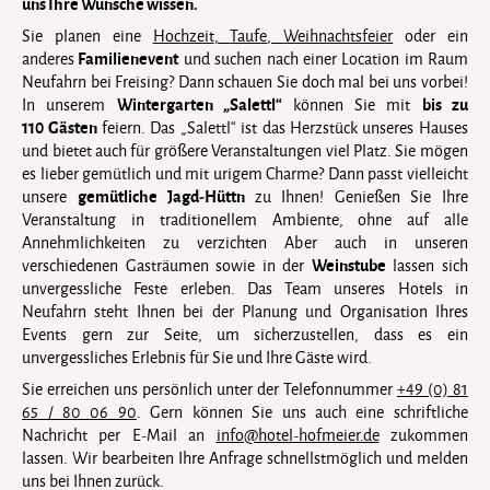
uns Ihre Wünsche wissen.
Sie planen eine
Hochzeit
,
Taufe
,
Weihnachtsfeier
oder ein
Familienevent
anderes
und suchen nach einer Location im Raum
Neufahrn bei Freising? Dann schauen Sie doch mal bei uns vorbei!
Wintergarten „Salettl“
bis zu
In unserem
können Sie mit
110 Gästen
feiern. Das „Salettl“ ist das Herzstück unseres Hauses
und bietet auch für größere Veranstaltungen viel Platz. Sie mögen
es lieber gemütlich und mit urigem Charme? Dann passt vielleicht
gemütliche
Jagd-Hüttn
unsere
zu Ihnen! Genießen Sie Ihre
Veranstaltung in traditionellem Ambiente, ohne auf alle
Annehmlichkeiten zu verzichten Aber auch in unseren
Weinstube
verschiedenen Gasträumen sowie in der
lassen sich
unvergessliche Feste erleben. Das Team unseres Hotels in
Neufahrn steht Ihnen bei der Planung und Organisation Ihres
Events gern zur Seite, um sicherzustellen, dass es ein
unvergessliches Erlebnis für Sie und Ihre Gäste wird.
Sie erreichen uns persönlich unter der Telefonnummer
+49 (0) 81
65 / 80 06 90
. Gern können Sie uns auch eine schriftliche
Nachricht per E-Mail an
info@hotel-hofmeier.de
zukommen
lassen. Wir bearbeiten Ihre Anfrage schnellstmöglich und melden
uns bei Ihnen zurück.