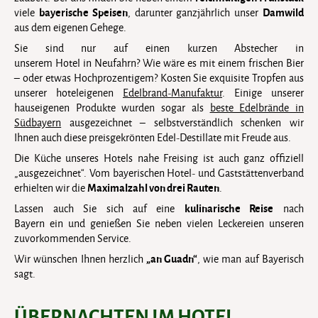
bayerische Speisen
Damwild
viele
, darunter ganzjährlich unser
aus dem eigenen Gehege.
Sie sind nur auf einen kurzen Abstecher in
unserem Hotel in Neufahrn? Wie wäre es mit einem frischen Bier
– oder etwas Hochprozentigem? Kosten Sie exquisite Tropfen aus
unserer hoteleigenen
Edelbrand-Manufaktur
. Einige unserer
hauseigenen Produkte wurden sogar als
beste Edelbrände in
Südbayern
ausgezeichnet – selbstverständlich schenken wir
Ihnen auch diese preisgekrönten Edel-Destillate mit Freude aus.
Die Küche unseres Hotels nahe Freising ist auch ganz offiziell
„ausgezeichnet“. Vom bayerischen Hotel- und Gaststättenverband
Maximalzahl von drei Rauten
erhielten wir die
.
kulinarische Reise
Lassen auch Sie sich auf eine
nach
Bayern ein und genießen Sie neben vielen Leckereien unseren
zuvorkommenden Service.
„an Guadn“
Wir wünschen Ihnen herzlich
, wie man auf Bayerisch
sagt.
ÜBERNACHTEN IM HOTEL