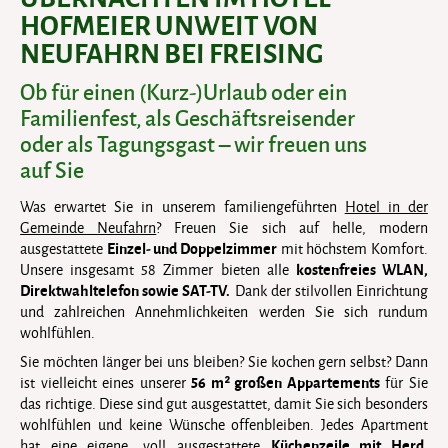
HOFMEIER UNWEIT VON
NEUFAHRN BEI FREISING
Ob für einen (Kurz-)Urlaub oder ein
Familienfest, als Geschäftsreisender
oder als Tagungsgast – wir freuen uns
auf Sie
Was erwartet Sie in unserem familiengeführten
Hotel in der
Gemeinde Neufahrn
? Freuen Sie sich auf helle, modern
E
inzel- und Doppelzimmer
ausgestattete
mit höchstem Komfort.
k
ostenfreies WLAN,
Unsere insgesamt 58 Zimmer bieten alle
Direktwahltelefon sowie SAT-TV.
Dank der stilvollen Einrichtung
und zahlreichen Annehmlichkeiten werden Sie sich rundum
wohlfühlen.
Sie möchten länger bei uns bleiben? Sie kochen gern selbst? Dann
56 m² großen Appartements
ist vielleicht eines unserer
für Sie
das richtige. Diese sind gut ausgestattet, damit Sie sich besonders
wohlfühlen und keine Wünsche offenbleiben. Jedes Apartment
Küchenzeile mit Herd,
hat eine eigene, voll ausgestattete